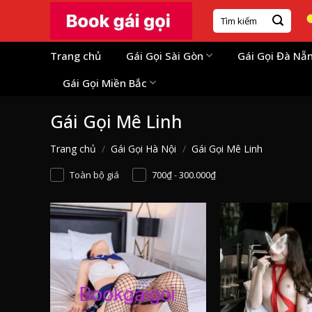
Skip
Tìm
to
kiếm:
content
Trang chủ
Gái Gọi Sài Gòn
Gái Gọi Đà Nẵ
Gái Gọi Miền Bắc
Gái Gọi Mê Linh
Trang chủ
/
Gái Gọi Hà Nội
/
Gái Gọi Mê Linh
Toàn bộ giá
700
₫
-
300.000
₫