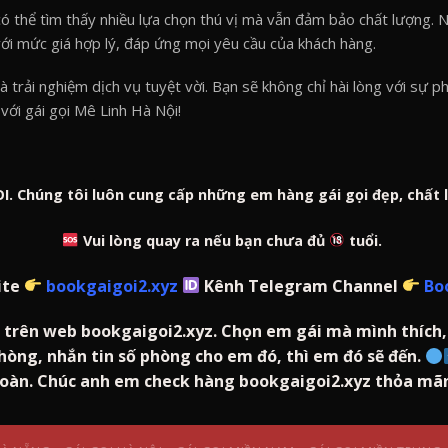
ó thể tìm thấy nhiều lựa chọn thú vị mà vẫn đảm bảo chất lượng. N
ới mức giá hợp lý, đáp ứng mọi yêu cầu của khách hàng.
và trải nghiệm dịch vụ tuyệt vời. Bạn sẽ không chỉ hài lòng với 
với gái gọi Mê Linh Hà Nội!
Chúng tôi luôn cung cấp những em hàng gái gọi đẹp, chất lư
Vui lòng quay ra nếu bạn chưa đủ
tuổi.
ite
bookgaigoi2.xyz
Kênh Telegram Channel
Bo
rên web bookgaigoi2.xyz. Chọn em gái mà mình thích, lấ
hòng, nhắn tin số phòng cho em đó, thì em đó sẽ đến.
oàn. Chúc anh em check hàng bookgaigoi2.xyz thỏa mã