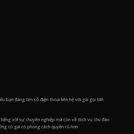
ếu bạn đang tìm số điện thoại liên hệ với gái gọi Mê
ổi tiếng với sự chuyên nghiệp mà còn về dịch vụ chu đáo
hững cô gái có phong cách quyến rũ hơn.