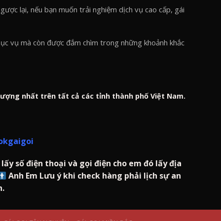
gược lại, nếu bạn muốn trải nghiệm dịch vụ cao cấp, gái
sự phục vụ mà còn được đắm chìm trong những khoảnh khắc
ợng nhất trên tất cả các tỉnh thành phố Việt Nam.
okgaigoi
y số điện thoại và gọi điện cho em đó lấy địa
Anh Em Lưu ý khi check hàng phải lịch sự an
n.