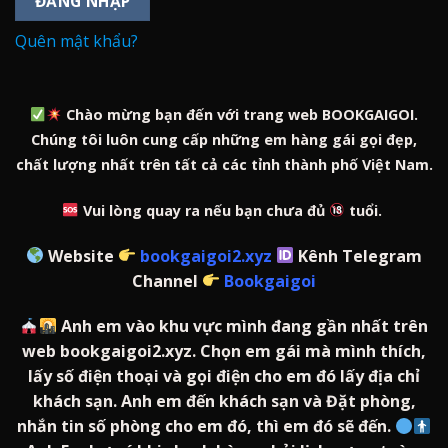
ĐĂNG NHẬP
Quên mật khẩu?
Chào mừng bạn đến với trang web BOOKGAIGOI.
Chúng tôi luôn cung cấp những em hàng gái gọi đẹp,
chất lượng nhất trên tất cả các tỉnh thành phố Việt Nam.
Vui lòng quay ra nếu bạn chưa đủ
tuổi.
Website
bookgaigoi2.xyz
Kênh Telegram
Channel
Bookgaigoi
Anh em vào khu vực mình đang gần nhất trên
web bookgaigoi2.xyz. Chọn em gái mà mình thích,
lấy số điện thoại và gọi điện cho em đó lấy địa chỉ
khách sạn. Anh em đến khách sạn và Đặt phòng,
nhắn tin số phòng cho em đó, thì em đó sẽ đến.