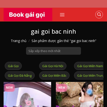
Skip
to
content
gai goi bac ninh
Trang chủ
/
Sản phẩm được gắn thẻ “gai goi bac ninh”
Gái Gọi
Gái Gọi Hà Nội
Gái Gọi Miền Nam
Gái Gọi Đà Nẵng
Gái Gọi Miền Bắc
Gái Gọi Miền Trung
NEW
NEW