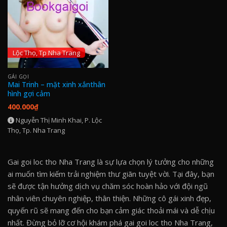
Lộc Thọ, Tp Nha Trang
GÁI GỌI
Mai Trinh – mặt xinh xắnthân
hình gợi cảm
400.000
₫
Nguyễn Thị Minh Khai, P. Lộc
Thọ, Tp. Nha Trang
Gai goi loc tho Nha Trang là sự lựa chọn lý tưởng cho những
ai muốn tìm kiếm trải nghiệm thư giãn tuyệt vời. Tại đây, bạn
sẽ được tận hưởng dịch vụ chăm sóc hoàn hảo với đội ngũ
nhân viên chuyên nghiệp, thân thiện. Những cô gái xinh đẹp,
quyến rũ sẽ mang đến cho bạn cảm giác thoải mái và dễ chịu
nhất. Đừng bỏ lỡ cơ hội khám phá gai goi loc tho Nha Trang,