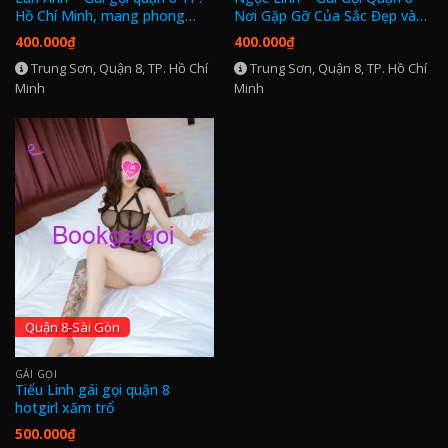
Hồ Chí Minh, mang phong
Nơi Gặp Gỡ Của Sắc Đẹp và
cách chuẩn hot girl!
Kỹ Năng Tinh Tế
400.000
₫
400.000
₫
Trung Sơn, Quận 8, TP. Hồ Chí
Trung Sơn, Quận 8, TP. Hồ Chí
Minh
Minh
Quận 8-Sài Gòn
GÁI GỌI
Tiểu Linh gái gọi quận 8
hotgirl xăm trổ
500.000
₫