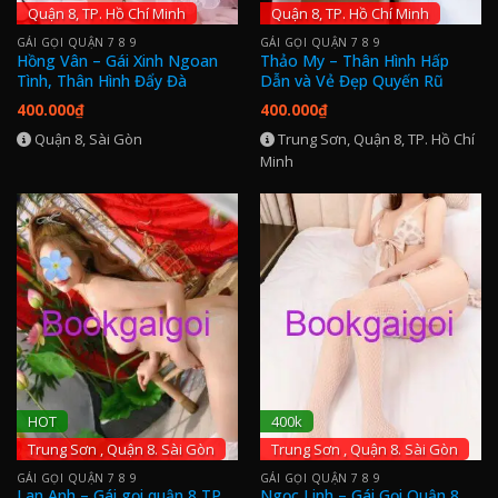
Quận 8, TP. Hồ Chí Minh
Quận 8, TP. Hồ Chí Minh
GÁI GỌI QUẬN 7 8 9
GÁI GỌI QUẬN 7 8 9
Hồng Vân – Gái Xinh Ngoan
Thảo My – Thân Hình Hấp
Tình, Thân Hình Đẩy Đà
Dẫn và Vẻ Đẹp Quyến Rũ
400.000
₫
400.000
₫
Quận 8, Sài Gòn
Trung Sơn, Quận 8, TP. Hồ Chí
Minh
HOT
400k
Trung Sơn , Quận 8. Sài Gòn
Trung Sơn , Quận 8. Sài Gòn
GÁI GỌI QUẬN 7 8 9
GÁI GỌI QUẬN 7 8 9
Lan Anh – Gái gọi quận 8 TP.
Ngọc Linh – Gái Gọi Quận 8