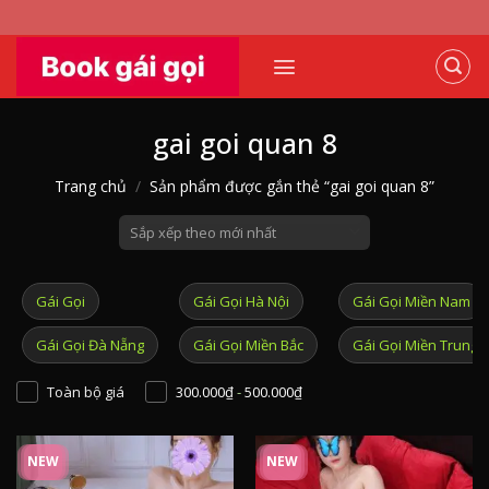
Skip
to
content
gai goi quan 8
Trang chủ
/
Sản phẩm được gắn thẻ “gai goi quan 8”
Gái Gọi
Gái Gọi Hà Nội
Gái Gọi Miền Nam
Gái Gọi Đà Nẵng
Gái Gọi Miền Bắc
Gái Gọi Miền Trung
Toàn bộ giá
300.000
₫
-
500.000
₫
NEW
NEW