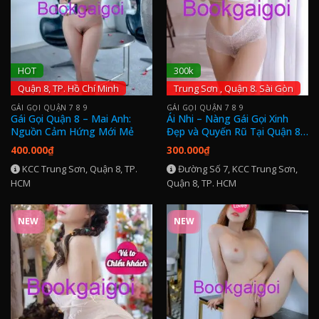
HOT
300k
Quận 8, TP. Hồ Chí Minh
Trung Sơn , Quận 8. Sài Gòn
GÁI GỌI QUẬN 7 8 9
GÁI GỌI QUẬN 7 8 9
Gái Gọi Quận 8 – Mai Anh:
Ái Nhi – Nàng Gái Gọi Xinh
Nguồn Cảm Hứng Mới Mẻ
Đẹp và Quyến Rũ Tại Quận 8
TP. Hồ Chí Minh
400.000
₫
300.000
₫
KCC Trung Sơn, Quận 8, TP.
Đường Số 7, KCC Trung Sơn,
HCM
Quận 8, TP. HCM
NEW
NEW