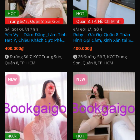
HOT
HOT
Trung Sơn , Quận 8. Sài Gòn
Quận 8, TP. Hồ Chí Minh
GÁI GỌI QUẬN 7 8 9
GÁI GỌI SÀI GÒN
Yến Vy – Dâm Đãng_Làm Tình
Ruby – Gái Gọi Quận 8 Thân
Hết Ý, Chiều Khách Cực Phê
Hình Gợi Cảm, Xinh Xắn tại Sài
tại Gái Gọi Trung Sơn
Gòn
400.000
₫
400.000
₫
Đường Số 7, KCC Trung Sơn,
26 Đường Số 7, KCC Trung
Quận 8, TP. HCM
Sơn, Quận 8, TP. HCM
NEW
NEW
400k
HOT