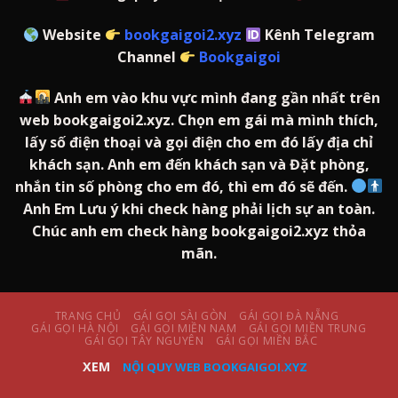
Website
bookgaigoi2.xyz
Kênh Telegram
Channel
Bookgaigoi
Anh em vào khu vực mình đang gần nhất trên
web bookgaigoi2.xyz. Chọn em gái mà mình thích,
lấy số điện thoại và gọi điện cho em đó lấy địa chỉ
khách sạn. Anh em đến khách sạn và Đặt phòng,
nhắn tin số phòng cho em đó, thì em đó sẽ đến.
Anh Em Lưu ý khi check hàng phải lịch sự an toàn.
Chúc anh em check hàng bookgaigoi2.xyz thỏa
mãn.
TRANG CHỦ
GÁI GỌI SÀI GÒN
GÁI GỌI ĐÀ NẴNG
GÁI GỌI HÀ NỘI
GÁI GỌI MIỀN NAM
GÁI GỌI MIỀN TRUNG
GÁI GỌI TÂY NGUYÊN
GÁI GỌI MIỀN BẮC
XEM
NỘI QUY WEB BOOKGAIGOI.XYZ