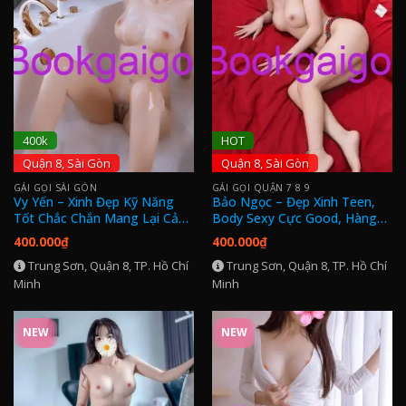
400k
HOT
Quận 8, Sài Gòn
Quận 8, Sài Gòn
GÁI GỌI SÀI GÒN
GÁI GỌI QUẬN 7 8 9
Vy Yến – Xinh Đẹp Kỹ Năng
Bảo Ngọc – Đẹp Xinh Teen,
Tốt Chắc Chắn Mang Lại Cảm
Body Sexy Cực Good, Hàng
Giác
Dâm Sang Tuyệt Mỹ!
400.000
₫
400.000
₫
Trung Sơn, Quận 8, TP. Hồ Chí
Trung Sơn, Quận 8, TP. Hồ Chí
Minh
Minh
NEW
NEW