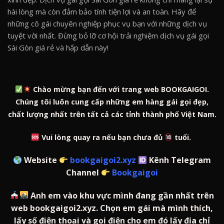
hài lòng mà còn đảm bảo tính tiện lợi và an toàn. Hãy để
những cô gái chuyên nghiệp phục vụ bạn với những dịch vụ
tuyệt vời nhất. Đừng bỏ lỡ cơ hội trải nghiệm dịch vụ gái gọi
Sài Gòn giá rẻ và hấp dẫn này!
Chào mừng bạn đến với trang web BOOKGAIGOI.
Chúng tôi luôn cung cấp những em hàng gái gọi đẹp,
chất lượng nhất trên tất cả các tỉnh thành phố Việt Nam.
Vui lòng quay ra nếu bạn chưa đủ
tuổi.
Website
bookgaigoi2.xyz
Kênh Telegram
Channel
Bookgaigoi
Anh em vào khu vực mình đang gần nhất trên
web bookgaigoi2.xyz. Chọn em gái mà mình thích,
lấy số điện thoại và gọi điện cho em đó lấy địa chỉ