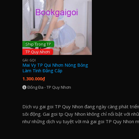
Ship Trong TP
TP Quy Nhơn
GÁI GỌI
Mai Vy TP Qui Nhơn Nóng Bỏng
Làm Tình Đẳng Cấp
1.300.000
₫
Đống Đa - TP Quy Nhơn
Dịch vụ gai goi TP Quy Nhon đang ngày càng phát triển, 
sôi động. Gai goi tp Quy Nhon không chỉ nổi bật với nh
như những dịch vụ tuyệt vời mà gai goi TP Quy Nhon man