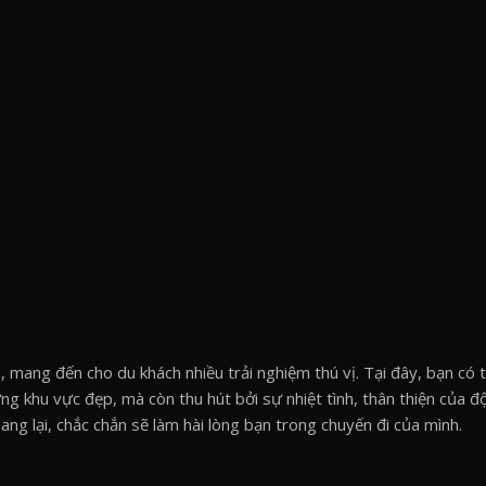
mang đến cho du khách nhiều trải nghiệm thú vị. Tại đây, bạn có thể
ững khu vực đẹp, mà còn thu hút bởi sự nhiệt tình, thân thiện của
g lại, chắc chắn sẽ làm hài lòng bạn trong chuyến đi của mình.