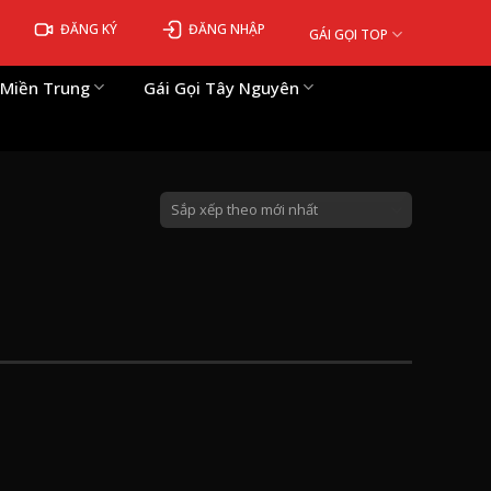
ĐĂNG KÝ
ĐĂNG NHẬP
GÁI GỌI TOP
 Miền Trung
Gái Gọi Tây Nguyên