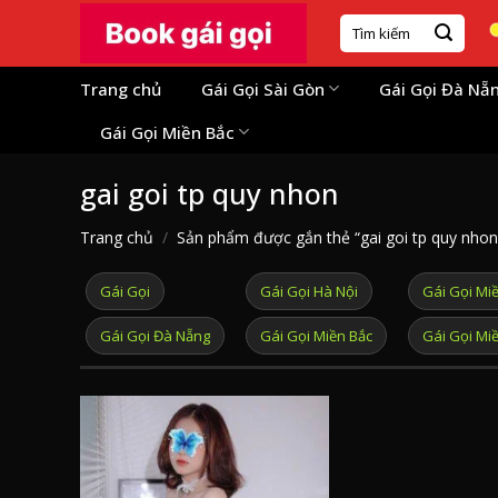
Skip
Tìm
to
kiếm:
content
Trang chủ
Gái Gọi Sài Gòn
Gái Gọi Đà Nẵ
Gái Gọi Miền Bắc
gai goi tp quy nhon
Trang chủ
/
Sản phẩm được gắn thẻ “gai goi tp quy nhon
Gái Gọi
Gái Gọi Hà Nội
Gái Gọi Mi
Gái Gọi Đà Nẵng
Gái Gọi Miền Bắc
Gái Gọi Mi