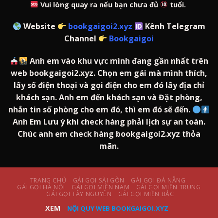
Vui lòng quay ra nếu bạn chưa đủ
tuổi.
Website
bookgaigoi2.xyz
Kênh Telegram
Channel
Bookgaigoi
Anh em vào khu vực mình đang gần nhất trên
web bookgaigoi2.xyz. Chọn em gái mà mình thích,
lấy số điện thoại và gọi điện cho em đó lấy địa chỉ
khách sạn. Anh em đến khách sạn và Đặt phòng,
nhắn tin số phòng cho em đó, thì em đó sẽ đến.
Anh Em Lưu ý khi check hàng phải lịch sự an toàn.
Chúc anh em check hàng bookgaigoi2.xyz thỏa
mãn.
TRANG CHỦ
GÁI GỌI SÀI GÒN
GÁI GỌI ĐÀ NẴNG
GÁI GỌI HÀ NỘI
GÁI GỌI MIỀN NAM
GÁI GỌI MIỀN TRUNG
GÁI GỌI TÂY NGUYÊN
GÁI GỌI MIỀN BẮC
XEM
NỘI QUY WEB BOOKGAIGOI.XYZ