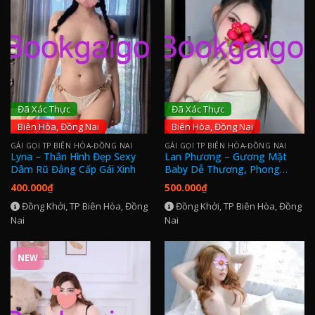
Đã Xác Thực
Đã Xác Thực
Biên Hòa, Đồng Nai
Biên Hòa, Đồng Nai
GÁI GỌI TP BIÊN HÒA-ĐỒNG NAI
GÁI GỌI TP BIÊN HÒA-ĐỒNG NAI
Lyna – Thân Hình Đẹp Sexy
Lan Phương – Gương Mặt
Dâm Rũ Đẳng Cấp Gái Xinh
Baby Dễ Thương, Phong
Cách Quyến Rũ Và Vẻ Đẹp
400.000
₫
500.000
₫
Cuốn Hút
Đồng Khởi, TP Biên Hòa, Đồng
Đồng Khởi, TP Biên Hòa, Đồng
Nai
Nai
NEW