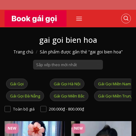
Skip
to
content
gai goi bien hoa
Trang chủ
/
Sản phẩm được gắn thẻ “gai goi bien hoa”
Gái Gọi
Gái Gọi Hà Nội
Gái Gọi Miền Nam
Gái Gọi Đà Nẵng
Gái Gọi Miền Bắc
Gái Gọi Miền Trung
Toàn bộ giá
200.000
₫
-
800.000
₫
NEW
NEW