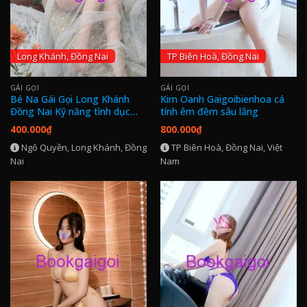
Long Khánh, Đồng Nai
TP Biên Hoà, Đồng Nai
GÁI GỌI
GÁI GỌI
Bé Na Gái Gọi Long Khánh
Kim Oanh Gaigoibienhoa cá
Đồng Nai Kỹ năng tình dục
tính êm đềm sâu lắng
đỉnh
400.000
₫
800.000
₫
Ngô Quyền, Long Khánh, Đồng
TP Biên Hoà, Đồng Nai, Việt
Nai
Nam