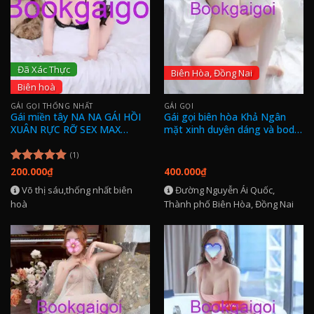
Đã Xác Thực
Biên Hòa, Đồng Nai
Biên hoà
GÁI GỌI THỐNG NHẤT
GÁI GỌI
Gái miền tây NA NA GÁI HỒI
Gái gọi biên hòa Khả Ngân
XUÂN RỰC RỠ SEX MAX
mặt xinh duyên dáng và body
LEVER
gợi tình
(1)
200.000
₫
400.000
₫
Được xếp
hạng
5.00
Võ thị sáu,thống nhất biên
Đường Nguyễn Ái Quốc,
5 sao
hoà
Thành phố Biên Hòa, Đồng Nai