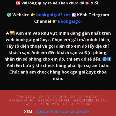
Vui lòng quay ra nếu bạn chưa đủ
tuổi.
Website
bookgaigoi2.xyz
Kênh Telegram
Channel
Bookgaigoi
Anh em vào khu vực mình đang gần nhất trên
web bookgaigoi2.xyz. Chọn em gái mà mình thích,
lấy số điện thoại và gọi điện cho em đó lấy địa chỉ
khách sạn. Anh em đến khách sạn và Đặt phòng,
nhắn tin số phòng cho em đó, thì em đó sẽ đến.
Anh Em Lưu ý khi check hàng phải lịch sự an toàn.
Chúc anh em check hàng bookgaigoi2.xyz thỏa
mãn.
TRANG CHỦ
GÁI GỌI SÀI GÒN
GÁI GỌI ĐÀ NẴNG
GÁI GỌI HÀ NỘI
GÁI GỌI MIỀN NAM
GÁI GỌI MIỀN TRUNG
GÁI GỌI TÂY NGUYÊN
GÁI GỌI MIỀN BẮC
XEM
NỘI QUY WEB BOOKGAIGOI.XYZ