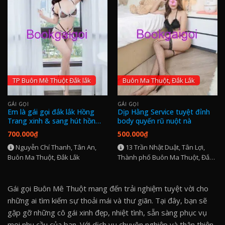
TP Buôn Mê Thuột Đắk lắk
Buôn Ma Thuột, Đắk Lắk
GÁI GỌI
GÁI GỌI
Em là gái gọi đắk lắk Hồng
Dịp Hằng Service tuyệt đỉnh
Trang xinh & sang hút hồn
body quyến rũ nuột nà
người đối diện
700.000
₫
500.000
₫
Nguyễn Chí Thanh, Tân An,
13 Trần Nhật Duật, Tân Lợi,
Buôn Ma Thuột, Đắk Lắk
Thành phố Buôn Ma Thuột, Đắk
Lắk
Gái gọi Buôn Mê Thuột mang đến trải nghiệm tuyệt vời cho
những ai tìm kiếm sự thoải mái và thư giãn. Tại đây, bạn sẽ
gặp gỡ những cô gái xinh đẹp, nhiệt tình, sẵn sàng phục vụ
mọi nhu cầu của bạn. Với dịch vụ chuyên nghiệp và thân thiện,