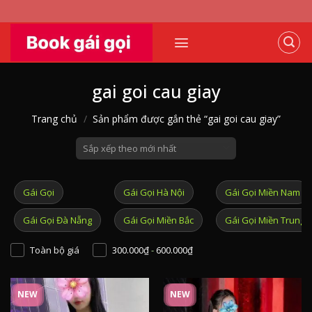
Skip
to
content
gai goi cau giay
Trang chủ
/
Sản phẩm được gắn thẻ “gai goi cau giay”
Gái Gọi
Gái Gọi Hà Nội
Gái Gọi Miền Nam
Gái Gọi Đà Nẵng
Gái Gọi Miền Bắc
Gái Gọi Miền Trung
Toàn bộ giá
300.000
₫
-
600.000
₫
NEW
NEW