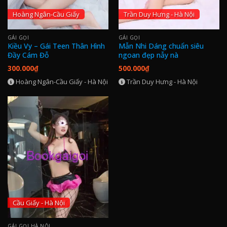
Hoàng Ngân-Cầu Giấy
Trần Duy Hưng - Hà Nội
GÁI GỌI
GÁI GỌI
Kiều Vy – Gái Teen Thân Hình
Mẫn Nhi Dáng chuẩn siêu
Đầy Cám Đỗ
ngoan đẹp nẫy nà
300.000
₫
500.000
₫
Hoàng Ngân-Cầu Giấy - Hà Nội
Trần Duy Hưng - Hà Nội
Cầu Giấy - Hà Nội
GÁI GỌI HÀ NỘI