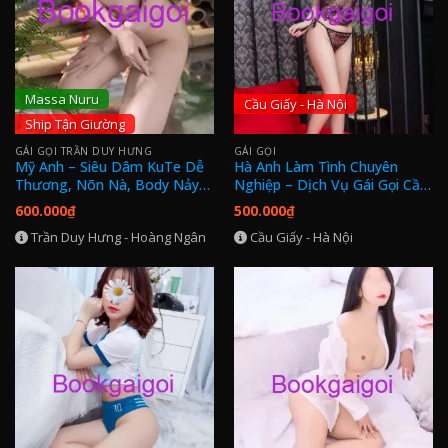
Massa Nuru
Cầu Giấy - Hà Nội
Ship Tận Giường
GÁI GỌI TRẦN DUY HƯNG
GÁI GỌI
Mỹ Anh – Siêu Dâm KuTe Dễ
Hà Anh Làm Tình Chuyên
Thương, Nõn Nà, Body Nảy
Nghiệp – Dịch Vụ Gái Gọi Cầu
Lửa
Giấy Hà Nội
600.000
₫
500.000
₫
Trần Duy Hưng - Hoàng Ngân
Cầu Giấy - Hà Nội