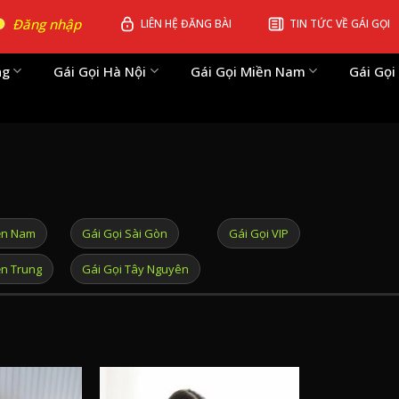
Đăng nhập
LIÊN HỆ ĐĂNG BÀI
TIN TỨC VỀ GÁI GỌI
ng
Gái Gọi Hà Nội
Gái Gọi Miền Nam
Gái Gọi
ền Nam
Gái Gọi Sài Gòn
Gái Gọi VIP
ền Trung
Gái Gọi Tây Nguyên