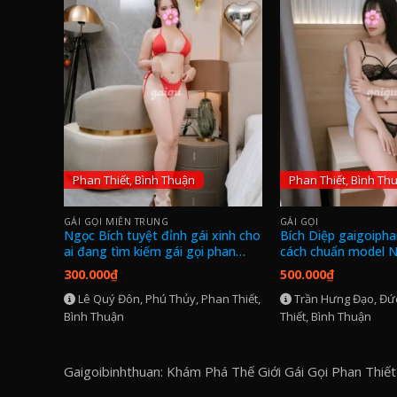
Phan Thiết, Bình Thuận
Phan Thiết, Bình Th
GÁI GỌI MIỀN TRUNG
GÁI GỌI
Ngọc Bích tuyệt đỉnh gái xinh cho
Bích Diệp gaigoiph
ai đang tìm kiếm gái gọi phan
cách chuẩn model 
thiết
300.000
₫
500.000
₫
Lê Quý Đôn, Phú Thủy, Phan Thiết,
Trần Hưng Đạo, Đức Thắng, Phan
Bình Thuận
Thiết, Bình Thuận
Gaigoibinhthuan: Khám Phá Thế Giới Gái Gọi Phan Thiế