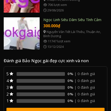
706 lượt xem
29/06/2026
Ngọc Linh Siêu Dâm Siêu Tình Cảm
300.000
₫
Nguyển Văn Tiết Lái Thiêu, Thuận An,
Bình Dương
11747 lượt xem
13/12/2024
Đánh giá Bảo Ngọc gái đẹp cực xinh và non
5
0%
| 0 đánh giá
4
0%
| 0 đánh giá
3
0%
| 0 đánh giá
2
0%
| 0 đánh giá
1
0%
| 0 đánh giá