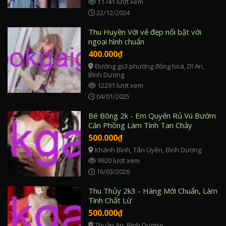
11741 lượt xem
22/12/2024
Thu Huyền Với vẻ đẹp nổi bật với
ngoại hình chuẩn
400.000
₫
Đường gs3 phường đông hoà, Dĩ An,
Bình Dương
12291 lượt xem
04/01/2025
Bé Bông 2k - Em Quyến Rủ Vú Bướm
Căn Phồng Làm Tình Tan Chảy
500.000
₫
Khánh Bình, Tân Uyên, Bình Dương
9920 lượt xem
16/03/2026
Thu Thủy 2k3 - Hàng Mới Chuẩn, Làm
Tình Chất Lừ
500.000
₫
Thuận An, Bình Dương