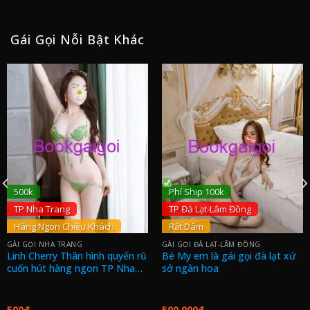
Gái Gọi Nỗi Bật Khác
500k
Phí Ship 100k
TP Nha Trang
TP Đà Lạt-Lâm Đồng
Hàng Ngon Chiều Khách
Rất Dâm
GÁI GỌI NHA TRANG
GÁI GỌI ĐÀ LẠT-LÂM ĐỒNG
Linh Cherry Thân hình quyến rũ
Bé My em là gái gọi đà lạt xứ
cuốn hút hàng ngon TP Nha
sở ngàn hoa
Trang
500
₫
500.000
₫