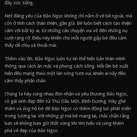
đầy sức sống.
Nét đáng yêu của Bảo Ngọc không chỉ nằm ở vẻ bề ngoài, mà
còn ở tính cách thân thiện, gần gũi. Bé luôn biết cách tạo thiện
cảm với bất kỳ ai, từ những câu chuyện vui vẻ đến những nụ
cười rạng rỡ. Điều này khiến cho mỗi người gặp bé đều cảm
thấy dễ chịu và thoải mái.
Thêm vào đó, Bảo Ngọc luôn tự tin thể hiện bản thân mình
thông qua cách ăn mặc và phong cách sống. Mỗi lần bé xuất
hiện đều mang theo một làn sóng tươi vui, khiến ai nấy đều
cảm thấy phấn chấn.
Chúng ta hãy cùng nhau đón nhận và yêu thương Bảo Ngọc,
cô gái xinh đẹp đến từ Thủ Dầu Một, Bình Dương. Hãy ghé
thăm và ủng hộ bé để Bảo Ngọc có thêm động lực phát triển
trong tương lai. Với những gì mà bé mang lại, chắc chắn rằng
bạn sẽ không bao giờ thất vọng khi tìm hiểu và cùng khám
phá vẻ đẹp của Bảo Ngọc.