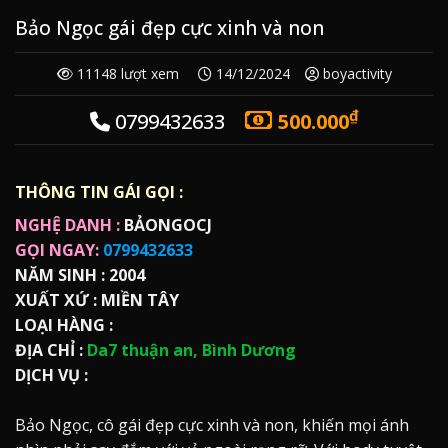
Bảo Ngọc gái đẹp cực xinh và non
11148 lượt xem
14/12/2024
boyactivity
₫
0799432633
500.000
THÔNG TIN GÁI GỌI :
NGHỆ DANH :
BẢONGOCJ
GỌI NGAY:
0799432633
NĂM SINH :
2004
XUẤT XỨ :
MIỀN TÂY
LOẠI HÀNG :
ĐỊA CHỈ :
Da7 thuận an, Bình Dương
DỊCH VỤ :
Bảo Ngọc, cô gái đẹp cực xinh và non, khiến mọi ánh