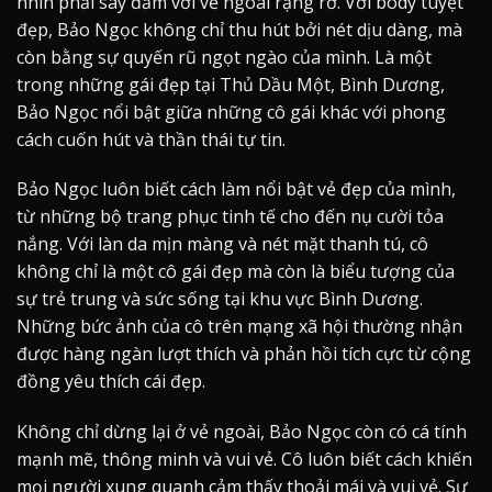
nhìn phải say đắm với vẻ ngoài rạng rỡ. Với body tuyệt
đẹp, Bảo Ngọc không chỉ thu hút bởi nét dịu dàng, mà
còn bằng sự quyến rũ ngọt ngào của mình. Là một
trong những gái đẹp tại Thủ Dầu Một, Bình Dương,
Bảo Ngọc nổi bật giữa những cô gái khác với phong
cách cuốn hút và thần thái tự tin.
Bảo Ngọc luôn biết cách làm nổi bật vẻ đẹp của mình,
từ những bộ trang phục tinh tế cho đến nụ cười tỏa
nắng. Với làn da mịn màng và nét mặt thanh tú, cô
không chỉ là một cô gái đẹp mà còn là biểu tượng của
sự trẻ trung và sức sống tại khu vực Bình Dương.
Những bức ảnh của cô trên mạng xã hội thường nhận
được hàng ngàn lượt thích và phản hồi tích cực từ cộng
đồng yêu thích cái đẹp.
Không chỉ dừng lại ở vẻ ngoài, Bảo Ngọc còn có cá tính
mạnh mẽ, thông minh và vui vẻ. Cô luôn biết cách khiến
mọi người xung quanh cảm thấy thoải mái và vui vẻ. Sự