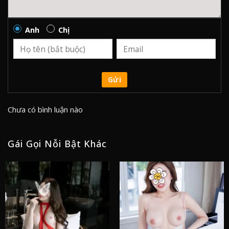
Anh
Chị
Gửi
Chưa có bình luận nào
Gái Gọi Nỗi Bật Khác