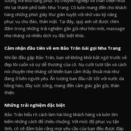
tượng với khả năng phục vụ chuyên nghiệp và thân thiện nhất
nhi tại thành phố biển Nha Trang. Cô luôn mang đến cho khách
hàng những phút giây thư giãn tuyệt vời nhờ vào kỹ năng
phục vụ chu đáo, thân mật. Tại đây, quý anh sẽ được chìm
đắm trong những trải nghiệm gần gũi như hôn môi, massage
nhẹ nhàng và nhiều dịch vụ đặc biệt khác.
Cảm nhận đầu tiên về em Bảo Trân Gái gọi Nha Trang
Khi lần đầu gặp Bảo Trân, bạn sẽ không khỏi bất ngờ trước vẻ
đẹp lôi cuốn và sự dễ thương của cô. Nụ cười tươi tắn và cách
nói chuyện nhẹ nhàng sẽ khiến bạn cảm thấy thoải mái như
đang ở bên người yêu. Ấn tượng ban đầu rất tốt với nước da
hồng hào, đầy sức sống, mang đến cảm giác gần gũi, thân
thiện.
Những trải nghiệm đặc biệt
Bảo Trân hiểu rõ cách làm hài lòng khách hàng và luôn tìm
kiếm những cách để chiều chuộng. Với mức độ phục vụ tận
tình, cô sẽ đảm bảo rằng mọi yêu cầu của bạn đều được đáp