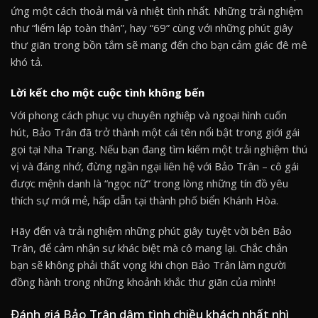
ứng một cách thoải mái và nhiệt tình nhất. Những trải nghiệm
như “liếm láp toàn thân”, hay “69” cùng với những phút giây
thư giãn trong bồn tắm sẽ mang đến cho bạn cảm giác đê mê
khó tả.
Lời kết cho một cuộc tình không bến
Với phong cách phục vụ chuyên nghiệp và ngoại hình cuốn
hút, Bảo Trân đã trở thành một cái tên nổi bật trong giới gái
gọi tại Nha Trang. Nếu bạn đang tìm kiếm một trải nghiệm thú
vị và đáng nhớ, đừng ngần ngại liên hệ với Bảo Trân – cô gái
được mệnh danh là “ngọc nữ” trong lòng những tín đồ yêu
thích sự mới mẻ, hấp dẫn tại thành phố biển Khánh Hòa.
Hãy đến và trải nghiệm những phút giây tuyệt vời bên Bảo
Trân, để cảm nhận sự khác biệt mà cô mang lại. Chắc chắn
bạn sẽ không phải thất vọng khi chọn Bảo Trân làm người
đồng hành trong những khoảnh khắc thư giãn của mình!
Đánh giá Bảo Trân dâm tình chiều khách nhất nhì