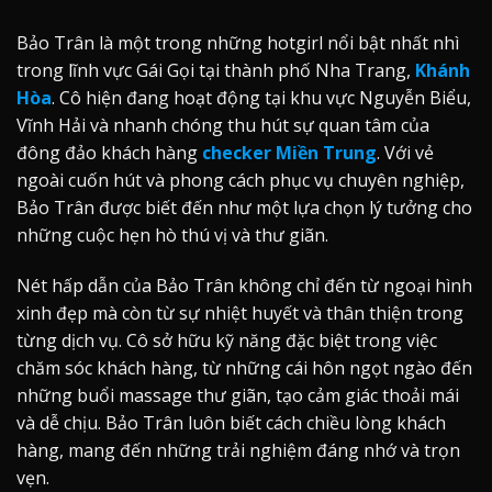
Bảo Trân là một trong những hotgirl nổi bật nhất nhì
trong lĩnh vực Gái Gọi tại thành phố Nha Trang,
Khánh
Hòa
. Cô hiện đang hoạt động tại khu vực Nguyễn Biểu,
Vĩnh Hải và nhanh chóng thu hút sự quan tâm của
đông đảo khách hàng
checker Miền Trung
. Với vẻ
ngoài cuốn hút và phong cách phục vụ chuyên nghiệp,
Bảo Trân được biết đến như một lựa chọn lý tưởng cho
những cuộc hẹn hò thú vị và thư giãn.
Nét hấp dẫn của Bảo Trân không chỉ đến từ ngoại hình
xinh đẹp mà còn từ sự nhiệt huyết và thân thiện trong
từng dịch vụ. Cô sở hữu kỹ năng đặc biệt trong việc
chăm sóc khách hàng, từ những cái hôn ngọt ngào đến
những buổi massage thư giãn, tạo cảm giác thoải mái
và dễ chịu. Bảo Trân luôn biết cách chiều lòng khách
hàng, mang đến những trải nghiệm đáng nhớ và trọn
vẹn.