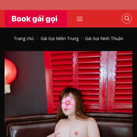
Skip
to
content
Trang chủ
/
Gái Gọi Miền Trung
/
Gái Gọi Ninh Thuận