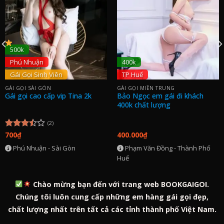
500k
Phú Nhuận
400k
Gái Gọi Sinh Viên
TP Huế
GÁI GỌI SÀI GÒN
GÁI GỌI MIỀN TRUNG
Gái gọi cao cấp vip Tina 2k
Bảo Ngọc em gái đi khách
400k chất lượng
(2)
700
₫
400.000
₫
Được
xếp
Phú Nhuận - Sài Gòn
Phạm Văn Đồng - Thành Phố
hạng
Huế
3.50
5
sao
Chào mừng bạn đến với trang web BOOKGAIGOI.
Chúng tôi luôn cung cấp những em hàng gái gọi đẹp,
chất lượng nhất trên tất cả các tỉnh thành phố Việt Nam.