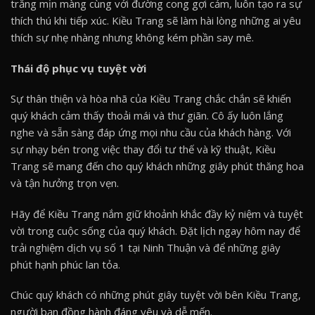
trắng mịn màng cùng với đường cong gợi cảm, luôn tạo ra sự
thích thú khi tiếp xúc. Kiều Trang sẽ làm hài lòng những ai yêu
thích sự nhẹ nhàng nhưng không kém phần say mê.
Thái độ phục vụ tuyệt vời
Sự thân thiện và hòa nhã của Kiều Trang chắc chắn sẽ khiến
quý khách cảm thấy thoải mái và thư giãn. Cô ấy luôn lắng
nghe và sẵn sàng đáp ứng mọi nhu cầu của khách hàng. Với
sự nhạy bén trong việc thay đổi tư thế và kỹ thuật, Kiều
Trang sẽ mang đến cho quý khách những giây phút thăng hoa
và tận hưởng trọn vẹn.
Hãy để Kiều Trang nắm giữ khoảnh khắc đầy kỷ niệm và tuyệt
vời trong cuộc sống của quý khách. Đặt lịch ngay hôm nay để
trải nghiệm dịch vụ số 1 tại Ninh Thuận và để những giây
phút hạnh phúc lan tỏa.
Chúc quý khách có những phút giây tuyệt vời bên Kiều Trang,
người bạn đồng hành đáng yêu và dễ mến.