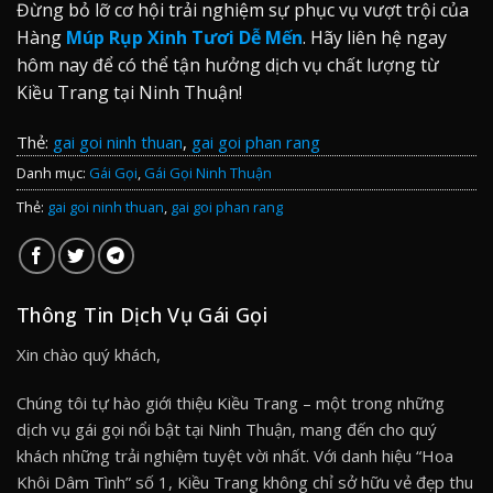
Đừng bỏ lỡ cơ hội trải nghiệm sự phục vụ vượt trội của
Hàng
Múp Rụp Xinh Tươi Dễ Mến
. Hãy liên hệ ngay
hôm nay để có thể tận hưởng dịch vụ chất lượng từ
Kiều Trang tại Ninh Thuận!
Thẻ:
gai goi ninh thuan
,
gai goi phan rang
Danh mục:
Gái Gọi
,
Gái Gọi Ninh Thuận
Thẻ:
gai goi ninh thuan
,
gai goi phan rang
Thông Tin Dịch Vụ Gái Gọi
Xin chào quý khách,
Chúng tôi tự hào giới thiệu Kiều Trang – một trong những
dịch vụ gái gọi nổi bật tại Ninh Thuận, mang đến cho quý
khách những trải nghiệm tuyệt vời nhất. Với danh hiệu “Hoa
Khôi Dâm Tình” số 1, Kiều Trang không chỉ sở hữu vẻ đẹp thu