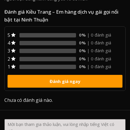
Đánh giá Kiều Trang – Em hàng dịch vụ gái gọi nổi
bật tại Ninh Thuận
5
0%
| 0 đánh giá
4
0%
| 0 đánh giá
3
0%
| 0 đánh giá
2
0%
| 0 đánh giá
1
0%
| 0 đánh giá
Đánh giá ngay
Chưa có đánh giá nào.