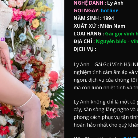
NGHỆ DANH :
Ly Anh
GỌI NGAY:
hotline
NĂM SINH :
1994
XUẤT XỨ :
Miền Nam
LOẠI HÀNG :
Gái gọi vĩnh 
ĐỊA CHỈ :
Nguyễn biểu - vĩ
DỊCH VỤ :
Ly Anh – Gái Gọi Vĩnh Hải 
nghiệm tình cảm ấm áp và v
ngon, dịch vụ của chúng tôi
mà còn luôn nhiệt tình và th
Ly Anh không chỉ là một cô 
cậy, sẵn sàng lắng nghe và 
phong cách phục vụ tận tình
hoàn hảo nhất cho quý khá