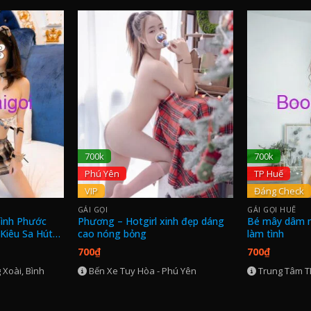
700k
700k
Phú Yên
TP Huế
VIP
Đáng Check
GÁI GỌI
GÁI GỌI HUẾ
Bình Phước
Phương – Hotgirl xinh đẹp dáng
Bé mây dâm n
 Kiêu Sa Hút
cao nóng bỏng
làm tình
700
₫
700
₫
 Xoài, Bình
Bến Xe Tuy Hòa - Phú Yên
Trung Tâm T