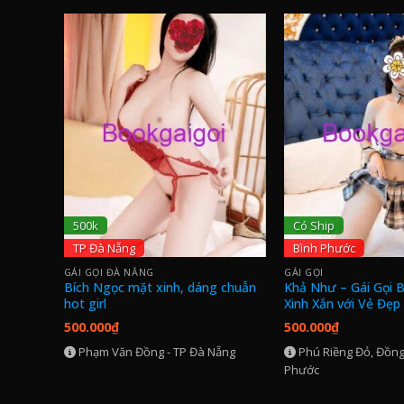
500k
Có Ship
TP Đà Nẵng
Bình Phước
GÁI GỌI ĐÀ NẴNG
GÁI GỌI
 hoạt
Bích Ngọc mặt xinh, dáng chuẫn
Khả Như – Gái Gọi 
hot girl
Xinh Xắn với Vẻ Đẹp
Hồn
500.000
₫
500.000
₫
ây Ninh
Phạm Văn Đồng - TP Đà Nẵng
Phú Riềng Đỏ, Đồng
Phước