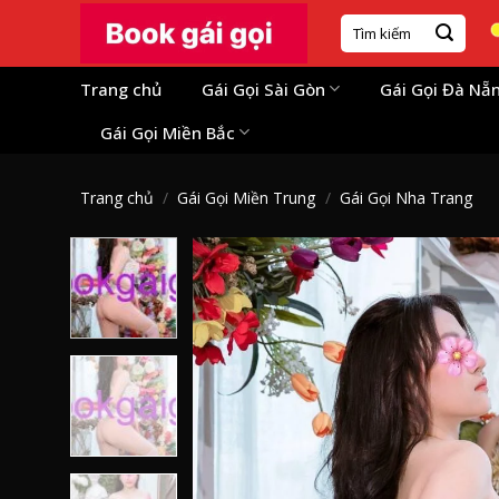
Skip
Tìm
to
kiếm:
content
Trang chủ
Gái Gọi Sài Gòn
Gái Gọi Đà Nẵ
Gái Gọi Miền Bắc
Trang chủ
/
Gái Gọi Miền Trung
/
Gái Gọi Nha Trang