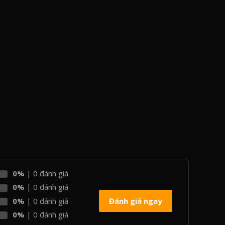
0%
| 0 đánh giá
0%
| 0 đánh giá
0%
| 0 đánh giá
Đánh giá ngay
0%
| 0 đánh giá