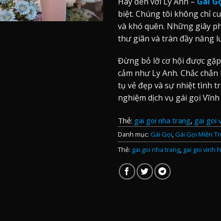
Hãy đến với Ly Anh –
Gái G
biệt. Chúng tôi không chỉ 
và khó quên. Những giây ph
thư giãn và tràn đầy năng l
Đừng bỏ lỡ cơ hội được gặp
cảm như Ly Anh. Chắc chắn b
tụ vẻ đẹp và sự nhiệt tình t
nghiệm dịch vụ gái gọi Vĩnh
Thẻ:
gai goi nha trang
,
gai goi 
Danh mục:
Gái Gọi
,
Gái Gọi Miền T
Thẻ:
gai goi nha trang
,
gai goi vinh h