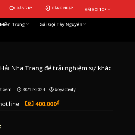
ĐĂNG KÝ
ĐĂNG NHẬP
GÁI GỌI TOP
 Miền Trung
Gái Gọi Tây Nguyên
h Hải Nha Trang để trải nghiệm sự khác
ợt xem
30/12/2024
boyactivity
₫
hotline
400.000
: