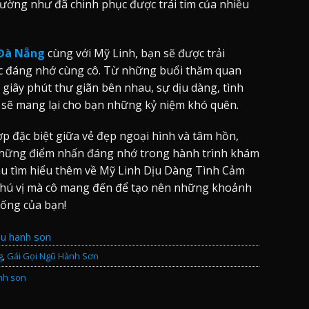
ường như đã chinh phục được trái tim của nhiều
 Đà Nẵng
cùng với Mỹ Linh, bạn sẽ được trải
 đáng nhớ cùng cô. Từ những buổi thăm quan
iây phút thư giãn bên nhau, sự dịu dàng, tình
 sẽ mang lại cho bạn những kỷ niệm khó quên.
hợp đặc biệt giữa vẻ đẹp ngoại hình và tâm hồn,
 những điểm nhấn đáng nhớ trong hành trình khám
u tìm hiểu thêm về Mỹ Linh Dịu Dàng Tình Cảm
hú vị mà cô mang đến để tạo nên những khoảnh
ống của bạn!
gu hanh son
g
,
Gái Gọi Ngũ Hành Sơn
anh son