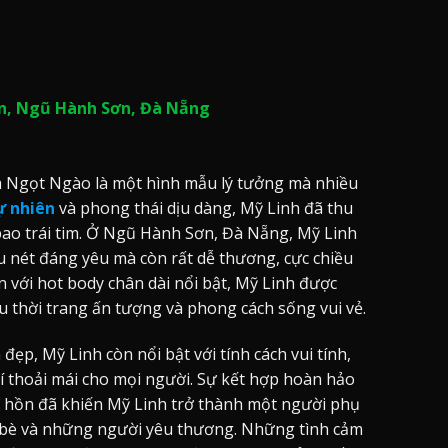
An, Ngũ Hành Sơn, Đà Nẵng
 Ngọt Ngào là một hình mẫu lý tưởng mà nhiều
ự nhiên
và phong thái dịu dàng, Mỹ Linh đã thu
 bao trái tim. Ở Ngũ Hành Sơn, Đà Nẵng, Mỹ Linh
 nét đáng yêu mà còn rất dễ thương, cực chiều
 với hot body chân dài nổi bật, Mỹ Linh được
u thời trang ấn tượng và phong cách sống vui vẻ.
 đẹp, Mỹ Linh còn nổi bật với tính cách vui tính,
í thoải mái cho mọi người. Sự kết hợp hoàn hảo
m hồn đã khiến Mỹ Linh trở thành một người phụ
n bè và những người yêu thương. Những tình cảm