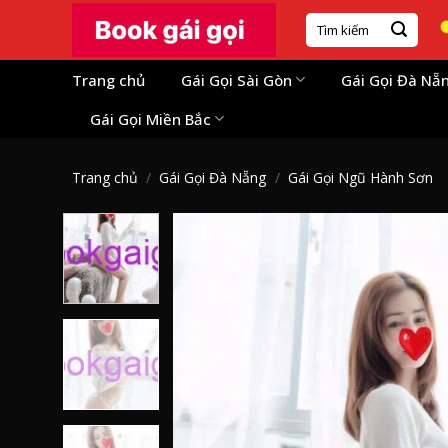
Skip
Tìm
to
kiếm:
content
Trang chủ
Gái Gọi Sài Gòn
Gái Gọi Đà Nẵ
Gái Gọi Miền Bắc
Trang chủ
/
Gái Gọi Đà Nẵng
/
Gái Gọi Ngũ Hành Sơn