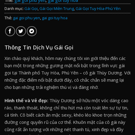
Thẻ:
gai goi phu yen
,
gai goi tuy hoa
Danh mục:
Gái Gọi
,
Gái Gọi Miền Trung
,
Gái Gọi Tuy Hòa-Phú Yên
Thẻ:
gai goi phu yen
,
gai goi tuy hoa
Thông Tin Dịch Vụ Gái Gọi
Xin chào quý khách, hôm nay chúng tôi xin giới thiệu đến các
bạn một trong những gương mặt nổi bật trong lĩnh vực gái
gọi tại Thành phố Tuy Hòa, Phú Yên – cô gái Thùy Dương. Với
những đặc điểm nổi bật dưới đây, cô chắc chắn sẽ mang lại
cho bạn những trải nghiệm thú vị và đáng nhớ.
Hình thể và Vẻ đẹp:
Thùy Dương sở hữu một vóc dáng cao
ráo, thanh thoát, không chỉ thu hút mà còn toát lên sự tự tin,
cá tính. Cô biết cách ăn mặc sexy, khéo léo khoe trọn những
đường cong quyến rũ của cơ thể. Khuôn mặt của cô gái này
cũng rất ấn tượng với những nét thanh tú, xinh đẹp và đầy