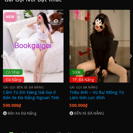
NEW
Có Ship
500k
Đà Nẵng
TP. Đà Nẵng
GÁI GỌI BẾN XE ĐÀ NẴNG
GÁI GỌI ĐÀ NẴNG
Cẩm Tú Em Hàng Gái Gọi ở
Triệu Anh – Vú Bự Mông To
Bến Xe Đà Nẵng Ngoan Tình
Làm tình cực đỉnh
500.000
₫
500.000
₫
Bến Xe Đà Nẵng
BẾN XE ĐÀ NẴNG