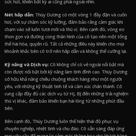
sức hút, khiến bất kỳ ai cũng phải ngoái nhìn.
Nét hấp dẫn:
Thùy Dương có một vòng 1 đầy đặn và cuốn
hút, với sự chăm sóc kỹ lưỡng, đảm bảo rằng cảm giác khi
chạm vào sẽ luôn tươi mới và thú vị. Bên cạnh đó, vòng eo
thon gọn và đường cong thân hình của cô tạo nên một tổng
thể hài hòa, quyến rũ. Tất cả những điều này khiến cho mọi
khoảnh khắc bên cô trở nên hấp dẫn và không thể cưỡng lại.
Kỹ năng và Dịch vụ:
Cô không chỉ có vẻ ngoài nổi bật mà
còn được nổi bật bởi kỹ năng làm tình đỉnh cao. Thùy Dương
sở hữu khả năng chiều chuộng khách hàng như một người
yêu, với những kỹ thuật tinh tế và cảm xúc chân thành. Cô
cung cấp đầy đủ các dịch vụ từ HJ, BJ đến những trải nghiệm
thú vị khác, đảm bảo khiến bạn hài lòng từ những phút đầu
tiên.
Bên cạnh đó, Thùy Dương luôn thể hiện thái độ phục vụ
chuyên nghiệp, nhiệt tình và chu đáo. Cô sẵn sàng đáp ứng
mọi yêu cầu để mang lại cảm giác thăng hoa cho khách hàng.