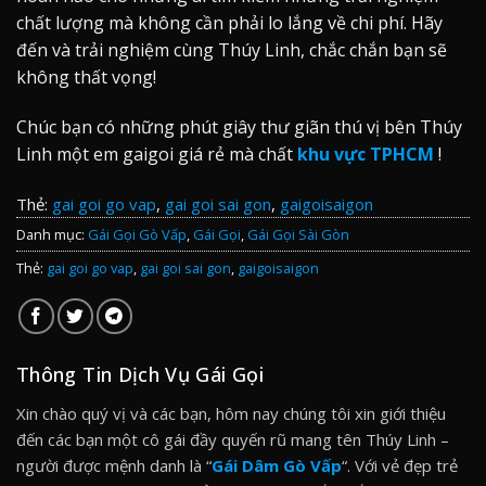
chất lượng mà không cần phải lo lắng về chi phí. Hãy
đến và trải nghiệm cùng Thúy Linh, chắc chắn bạn sẽ
không thất vọng!
Chúc bạn có những phút giây thư giãn thú vị bên Thúy
Linh một em gaigoi giá rẻ mà chất
khu vực TPHCM
!
Thẻ:
gai goi go vap
,
gai goi sai gon
,
gaigoisaigon
Danh mục:
Gái Gọi Gò Vấp
,
Gái Gọi
,
Gái Gọi Sài Gòn
Thẻ:
gai goi go vap
,
gai goi sai gon
,
gaigoisaigon
Thông Tin Dịch Vụ Gái Gọi
Xin chào quý vị và các bạn, hôm nay chúng tôi xin giới thiệu
đến các bạn một cô gái đầy quyến rũ mang tên Thúy Linh –
người được mệnh danh là “
Gái Dâm Gò Vấp
“. Với vẻ đẹp trẻ