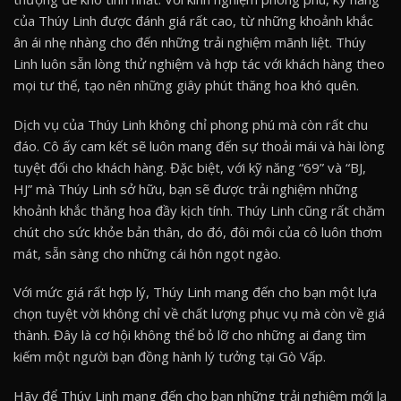
của Thúy Linh được đánh giá rất cao, từ những khoảnh khắc
ân ái nhẹ nhàng cho đến những trải nghiệm mãnh liệt. Thúy
Linh luôn sẵn lòng thử nghiệm và hợp tác với khách hàng theo
mọi tư thế, tạo nên những giây phút thăng hoa khó quên.
Dịch vụ của Thúy Linh không chỉ phong phú mà còn rất chu
đáo. Cô ấy cam kết sẽ luôn mang đến sự thoải mái và hài lòng
tuyệt đối cho khách hàng. Đặc biệt, với kỹ năng “69” và “BJ,
HJ” mà Thúy Linh sở hữu, bạn sẽ được trải nghiệm những
khoảnh khắc thăng hoa đầy kịch tính. Thúy Linh cũng rất chăm
chút cho sức khỏe bản thân, do đó, đôi môi của cô luôn thơm
mát, sẵn sàng cho những cái hôn ngọt ngào.
Với mức giá rất hợp lý, Thúy Linh mang đến cho bạn một lựa
chọn tuyệt vời không chỉ về chất lượng phục vụ mà còn về giá
thành. Đây là cơ hội không thể bỏ lỡ cho những ai đang tìm
kiếm một người bạn đồng hành lý tưởng tại Gò Vấp.
Hãy để Thúy Linh mang đến cho bạn những trải nghiệm mới lạ