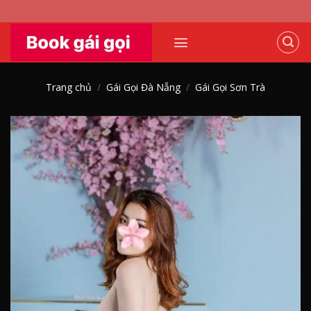
Skip
to
content
Trang chủ
/
Gái Gọi Đà Nẵng
/
Gái Gọi Sơn Trà