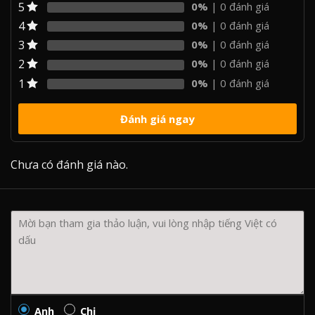
5
0%
| 0 đánh giá
4
0%
| 0 đánh giá
3
0%
| 0 đánh giá
2
0%
| 0 đánh giá
1
0%
| 0 đánh giá
Đánh giá ngay
Chưa có đánh giá nào.
Anh
Chị